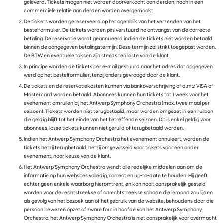
geleverd. Tickets mogen niet worden doorverkocht aan derden, noch in een
commerciële relatie aan derden worden overgemaakt.
De tickets worden gereserveerd op het ogenblik van het verzenden van het
bestelformulier. De tickets worden pas verstuurd na ontvangst van de correcte
betaling. De reservatie wordt geannuleerd indien de tickets niet worden betaald
binnen de aangegeven betalingstermijn. Deze termijn zal strikt toegepast worden.
De BTW en eventuele taksen zijn steeds ten laste van de klant.
In principe worden de tickets per e-mail gestuurd naar het adres dat opgegeven
werd op het bestelformulier, tenzij anders gevraagd door de klant.
De tickets en de reservatiekosten kunnen via bankoverschrijving of d.m.v. VISA of
Mastercard worden betaald. Abonnees kunnen hun tickets tot 1 week voor het
evenement omruilen bij het Antwerp Symphony Orchestra (max. twee maal per
seizoen). Tickets worden niet terugbetaald, maar worden omgezet in een ruilbon
die geldig blijft tot het einde van het betreffende seizoen. Dit is enkel geldig voor
abonnees, losse tickets kunnen niet geruild of terugbetaald worden.
Indien het Antwerp Symphony Orchestra het evenement annuleert, worden de
tickets hetzij terugbetaald, hetzij omgewisseld voor tickets voor een ander
evenement, naar keuze van de klant.
Het Antwerp Symphony Orchestra wendt alle redelijke middelen aan om de
informatie op hun websites volledig, correct en up-to-date te houden. Hij geeft
echter geen enkele waarborg hieromtrent, en kan nooit aansprakelijk gesteld
worden voor de rechtstreekse of onrechtstreekse schade die iemand zou lijden
als gevolg van het bezoek aan of het gebruik van de website, behoudens door die
persoon bewezen opzet of zware fout in hoofde van het Antwerp Symphony
Orchestra. het Antwerp Symphony Orchestra is niet aansprakelijk voor overmacht