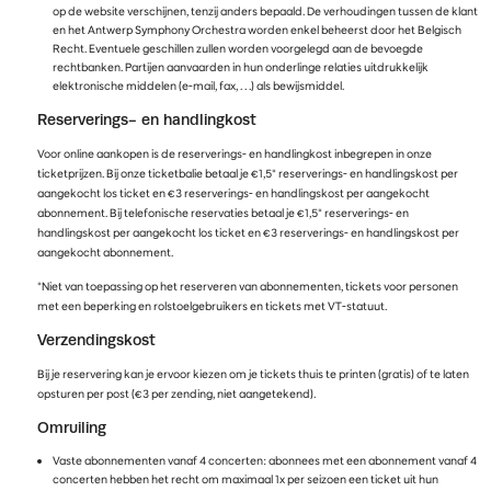
op de website verschijnen, tenzij anders bepaald. De verhoudingen tussen de klant
en het Antwerp Symphony Orchestra worden enkel beheerst door het Belgisch
Recht. Eventuele geschillen zullen worden voorgelegd aan de bevoegde
rechtbanken. Partijen aanvaarden in hun onderlinge relaties uitdrukkelijk
elektronische middelen (e-mail, fax, . . .) als bewijsmiddel.
Reserverings- en handlingkost
Voor online aankopen is de reserverings- en handlingkost inbegrepen in onze
ticketprijzen. Bij onze ticketbalie betaal je €1,5° reserverings- en handlingskost per
aangekocht los ticket en €3 reserverings- en handlingskost per aangekocht
abonnement. Bij telefonische reservaties betaal je €1,5° reserverings- en
handlingskost per aangekocht los ticket en €3 reserverings- en handlingskost per
aangekocht abonnement.
°Niet van toepassing op het reserveren van abonnementen, tickets voor personen
met een beperking en rolstoelgebruikers en tickets met VT-statuut.
Verzendingskost
Bij je reservering kan je ervoor kiezen om je tickets thuis te printen (gratis) of te laten
opsturen per post (€3 per zending, niet aangetekend).
Omruiling
Vaste abonnementen vanaf 4 concerten: abonnees met een abonnement vanaf 4
concerten hebben het recht om maximaal 1x per seizoen een ticket uit hun