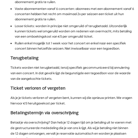
abonnement gratis te ruilen.
Vaste abonnementen vanaf 6 concerten: abonnees met een abonnement vanaf 6
concerten hebben het recht om maximaal 2x per seizoen een ticket uit hun
abonnement gratis te ruilen.
Losse tickets: worden in principe niet omgeruild of terugbetaald. Uitzonderlijk
kunnen tickets wel omgeruild worden om redenen van overmacht, mits betaling
van een omboekingskost van €5 per omgeruild ticket.
Ruilen enkel mogelijk tot 1 week voor het concert en enkel naar een specifiek
concert binnen hetzelfde seizoen. Niet inwisselbaar voor een tegoedbon.
Terugbetaling
Tickets worden niet terugbetaald, tenzij specifiek gecommuniceerd bij annulering
van een concert. In dat geval krijgt de begunstigde een tegoedbon voor de waarde
van de aangekochte tickets.
Ticket verloren of vergeten
Als je je tickets verloren of vergeten bent, kunnen wij die opnieuw printen. We vragen
hiervoor €5 heruitgavekost per ticket.
Betalingstermijn via overschrijving
Betaal je via overschrijving? Dan heb je 12 dagen tijd om je betaling uit te voeren met
de gestructureerde mededeling die je van ons krijgt. Als wij je betaling niet binnen
de 12 dagen ontvangen, vervalt je reservatie automatisch en worden je plaatsen