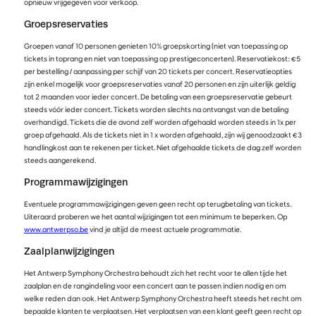
opnieuw vrijgegeven voor verkoop.
Groepsreservaties
Groepen vanaf 10 personen genieten 10% groepskorting (niet van toepassing op
tickets in toprang en niet van toepassing op prestigeconcerten). Reservatiekost: €5
per bestelling / aanpassing per schijf van 20 tickets per concert. Reservatieopties
zijn enkel mogelijk voor groepsreservaties vanaf 20 personen en zijn uiterlijk geldig
tot 2 maanden voor ieder concert. De betaling van een groepsreservatie gebeurt
steeds vóór ieder concert. Tickets worden slechts na ontvangst van de betaling
overhandigd. Tickets die de avond zelf worden afgehaald worden steeds in 1x per
groep afgehaald. Als de tickets niet in 1 x worden afgehaald, zijn wij genoodzaakt €3
handlingkost aan te rekenen per ticket. Niet afgehaalde tickets de dag zelf worden
steeds aangerekend.
Programmawijzigingen
Eventuele programmawijzigingen geven geen recht op terugbetaling van tickets.
Uiteraard proberen we het aantal wijzigingen tot een minimum te beperken. Op
www.antwerpso.be
vind je altijd de meest actuele programmatie.
Zaalplanwijzigingen
Het Antwerp Symphony Orchestra behoudt zich het recht voor te allen tijde het
zaalplan en de rangindeling voor een concert aan te passen indien nodig en om
welke reden dan ook. Het Antwerp Symphony Orchestra heeft steeds het recht om
bepaalde klanten te verplaatsen. Het verplaatsen van een klant geeft geen recht op