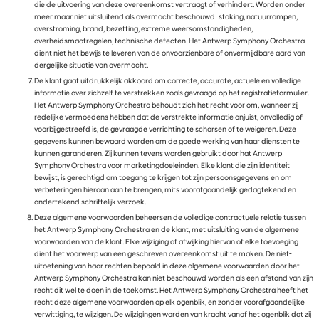
die de uitvoering van deze overeenkomst vertraagt of verhindert. Worden onder
meer maar niet uitsluitend als overmacht beschouwd: staking, natuurrampen,
overstroming, brand, bezetting, extreme weersomstandigheden,
overheidsmaatregelen, technische defecten. Het Antwerp Symphony Orchestra
dient niet het bewijs te leveren van de onvoorzienbare of onvermijdbare aard van
dergelijke situatie van overmacht.
De klant gaat uitdrukkelijk akkoord om correcte, accurate, actuele en volledige
informatie over zichzelf te verstrekken zoals gevraagd op het registratieformulier.
Het Antwerp Symphony Orchestra behoudt zich het recht voor om, wanneer zij
redelijke vermoedens hebben dat de verstrekte informatie onjuist, onvolledig of
voorbijgestreefd is, de gevraagde verrichting te schorsen of te weigeren. Deze
gegevens kunnen bewaard worden om de goede werking van haar diensten te
kunnen garanderen. Zij kunnen tevens worden gebruikt door hat Antwerp
Symphony Orchestra voor marketingdoeleinden. Elke klant die zijn identiteit
bewijst, is gerechtigd om toegang te krijgen tot zijn persoonsgegevens en om
verbeteringen hieraan aan te brengen, mits voorafgaandelijk gedagtekend en
ondertekend schriftelijk verzoek.
Deze algemene voorwaarden beheersen de volledige contractuele relatie tussen
het Antwerp Symphony Orchestra en de klant, met uitsluiting van de algemene
voorwaarden van de klant. Elke wijziging of afwijking hiervan of elke toevoeging
dient het voorwerp van een geschreven overeenkomst uit te maken. De niet-
uitoefening van haar rechten bepaald in deze algemene voorwaarden door het
Antwerp Symphony Orchestra kan niet beschouwd worden als een afstand van zijn
recht dit wel te doen in de toekomst. Het Antwerp Symphony Orchestra heeft het
recht deze algemene voorwaarden op elk ogenblik, en zonder voorafgaandelijke
verwittiging, te wijzigen. De wijzigingen worden van kracht vanaf het ogenblik dat zij