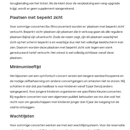
terugbetaling van het ticket. Als de klant door de verplaatsing een rang-upgrade
krijgt, wordt er geen supplement aangerekend.
Plaatsen met beperkt zicht
Voor sommige concerten (bv. filmconcerten) worden er 'plaatsen met beperkt zicht'
verkocht. Beperkt-zicht-plaatsen zijn plaatsen die in verkoop gaan als alle reguliere
plaatsen (bijna) zijn uitverkocht. Zoals de naam zegt, zijn dit plaatsen waarbij het
zicht op het scherm beperkt is en waarbij je dus niet het volledige beeldscherm kan
zien. Daarom worden deze plaatsen met beperkt zicht ook tegen een sterk
gereduceerd tarief verkocht. Het orkest is wel volledig zichtbaar vanaf deze
plaatsen.
Minimumleeftijd
Het bijwonen van een symfonisch concert vereist een langere aandachtsspanne en
de nodige zelfbeheersing om andere concertgangers en artiesten niet te storen. Wij
schatten in dat dat pas haalbaar is voor kinderen vanaf 5 jaar (tenzij anders
aangegeven). Voor jongere kinderen organiseren we specifieke kleuterconcerten.
Bij reguliere concerten voor een algemeen publiek behouden we ons dan ook het
recht voor om gezelschappen met kinderen jonger dan 5 jaar de toegang tot de
zaal te ontzeggen.
Wachtlijsten
Voor sommige concerten werken we met een wachtlijstsysteem. Voor de reservatie