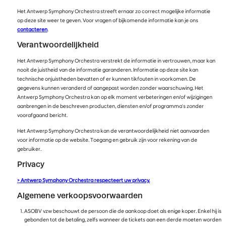
Het Antwerp Symphony Orchestra streeft ernaar zo correct mogelijke informatie
op deze site weer te geven. Voor vragen of bijkomende informatie kan je ons
contacteren
.
Verantwoordelijkheid
Het Antwerp Symphony Orchestra verstrekt de informatie in vertrouwen, maar kan
nooit de juistheid van de informatie garanderen. Informatie op deze site kan
technische onjuistheden bevatten of er kunnen tikfouten in voorkomen. De
gegevens kunnen veranderd of aangepast worden zonder waarschuwing. Het
Antwerp Symphony Orchestra kan op elk moment verbeteringen en/of wijzigingen
aanbrengen in de beschreven producten, diensten en/of programma's zonder
voorafgaand bericht.
Het Antwerp Symphony Orchestra kan de verantwoordelijkheid niet aanvaarden
voor informatie op de website. Toegang en gebruik zijn voor rekening van de
gebruiker.
Privacy
> Antwerp Symphony Orchestra respecteert uw privacy.
Algemene verkoopsvoorwaarden
ASOBV vzw beschouwt de persoon die de aankoop doet als enige koper. Enkel hij is
gebonden tot de betaling, zelfs wanneer de tickets aan een derde moeten worden