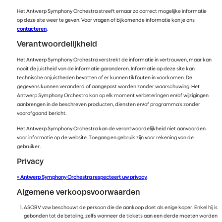
Het Antwerp Symphony Orchestra streeft ernaar zo correct mogelijke informatie
op deze site weer te geven. Voor vragen of bijkomende informatie kan je ons
contacteren
.
Verantwoordelijkheid
Het Antwerp Symphony Orchestra verstrekt de informatie in vertrouwen, maar kan
nooit de juistheid van de informatie garanderen. Informatie op deze site kan
technische onjuistheden bevatten of er kunnen tikfouten in voorkomen. De
gegevens kunnen veranderd of aangepast worden zonder waarschuwing. Het
Antwerp Symphony Orchestra kan op elk moment verbeteringen en/of wijzigingen
aanbrengen in de beschreven producten, diensten en/of programma's zonder
voorafgaand bericht.
Het Antwerp Symphony Orchestra kan de verantwoordelijkheid niet aanvaarden
voor informatie op de website. Toegang en gebruik zijn voor rekening van de
gebruiker.
Privacy
> Antwerp Symphony Orchestra respecteert uw privacy.
Algemene verkoopsvoorwaarden
ASOBV vzw beschouwt de persoon die de aankoop doet als enige koper. Enkel hij is
gebonden tot de betaling, zelfs wanneer de tickets aan een derde moeten worden