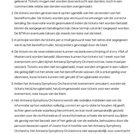
geleverd. Tickets mogen niet worden doorverkocht aan derden, noch in een
commerciële relatie aan derden worden overgemaakt.
De tickets worden gereserveerd op het ogenblik van het verzenden van het
bestelformulier. De tickets worden pas verstuurd na ontvangst van de correcte
betaling. De reservatie wordt geannuleerd indien de tickets niet worden betaald
binnen de aangegeven betalingstermijn. Deze termijn zal strikt toegepast worden.
De BTW en eventuele taksen zijn steeds ten laste van de klant.
In principe worden de tickets per e-mail gestuurd naar het adres dat opgegeven
werd op het bestelformulier, tenzij anders gevraagd door de klant.
De tickets en de reservatiekosten kunnen via bankoverschrijving of d.m.v. VISA of
Mastercard worden betaald. Abonnees kunnen hun tickets tot 1 week voor het
evenement omruilen bij het Antwerp Symphony Orchestra (max. twee maal per
seizoen). Tickets worden niet terugbetaald, maar worden omgezet in een ruilbon
die geldig blijft tot het einde van het betreffende seizoen. Dit is enkel geldig voor
abonnees, losse tickets kunnen niet geruild of terugbetaald worden.
Indien het Antwerp Symphony Orchestra het evenement annuleert, worden de
tickets hetzij terugbetaald, hetzij omgewisseld voor tickets voor een ander
evenement, naar keuze van de klant.
Het Antwerp Symphony Orchestra wendt alle redelijke middelen aan om de
informatie op hun websites volledig, correct en up-to-date te houden. Hij geeft
echter geen enkele waarborg hieromtrent, en kan nooit aansprakelijk gesteld
worden voor de rechtstreekse of onrechtstreekse schade die iemand zou lijden
als gevolg van het bezoek aan of het gebruik van de website, behoudens door die
persoon bewezen opzet of zware fout in hoofde van het Antwerp Symphony
Orchestra. het Antwerp Symphony Orchestra is niet aansprakelijk voor overmacht