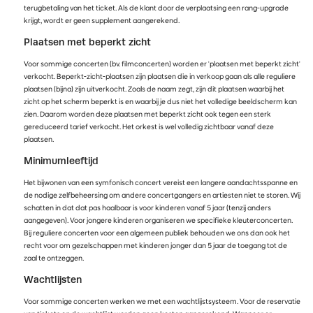
terugbetaling van het ticket. Als de klant door de verplaatsing een rang-upgrade
krijgt, wordt er geen supplement aangerekend.
Plaatsen met beperkt zicht
Voor sommige concerten (bv. filmconcerten) worden er 'plaatsen met beperkt zicht'
verkocht. Beperkt-zicht-plaatsen zijn plaatsen die in verkoop gaan als alle reguliere
plaatsen (bijna) zijn uitverkocht. Zoals de naam zegt, zijn dit plaatsen waarbij het
zicht op het scherm beperkt is en waarbij je dus niet het volledige beeldscherm kan
zien. Daarom worden deze plaatsen met beperkt zicht ook tegen een sterk
gereduceerd tarief verkocht. Het orkest is wel volledig zichtbaar vanaf deze
plaatsen.
Minimumleeftijd
Het bijwonen van een symfonisch concert vereist een langere aandachtsspanne en
de nodige zelfbeheersing om andere concertgangers en artiesten niet te storen. Wij
schatten in dat dat pas haalbaar is voor kinderen vanaf 5 jaar (tenzij anders
aangegeven). Voor jongere kinderen organiseren we specifieke kleuterconcerten.
Bij reguliere concerten voor een algemeen publiek behouden we ons dan ook het
recht voor om gezelschappen met kinderen jonger dan 5 jaar de toegang tot de
zaal te ontzeggen.
Wachtlijsten
Voor sommige concerten werken we met een wachtlijstsysteem. Voor de reservatie