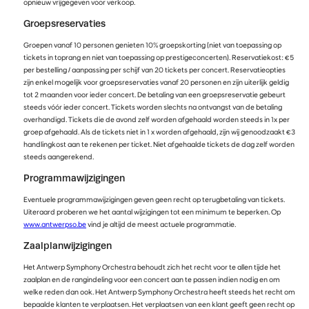
opnieuw vrijgegeven voor verkoop.
Groepsreservaties
Groepen vanaf 10 personen genieten 10% groepskorting (niet van toepassing op
tickets in toprang en niet van toepassing op prestigeconcerten). Reservatiekost: €5
per bestelling / aanpassing per schijf van 20 tickets per concert. Reservatieopties
zijn enkel mogelijk voor groepsreservaties vanaf 20 personen en zijn uiterlijk geldig
tot 2 maanden voor ieder concert. De betaling van een groepsreservatie gebeurt
steeds vóór ieder concert. Tickets worden slechts na ontvangst van de betaling
overhandigd. Tickets die de avond zelf worden afgehaald worden steeds in 1x per
groep afgehaald. Als de tickets niet in 1 x worden afgehaald, zijn wij genoodzaakt €3
handlingkost aan te rekenen per ticket. Niet afgehaalde tickets de dag zelf worden
steeds aangerekend.
Programmawijzigingen
Eventuele programmawijzigingen geven geen recht op terugbetaling van tickets.
Uiteraard proberen we het aantal wijzigingen tot een minimum te beperken. Op
www.antwerpso.be
vind je altijd de meest actuele programmatie.
Zaalplanwijzigingen
Het Antwerp Symphony Orchestra behoudt zich het recht voor te allen tijde het
zaalplan en de rangindeling voor een concert aan te passen indien nodig en om
welke reden dan ook. Het Antwerp Symphony Orchestra heeft steeds het recht om
bepaalde klanten te verplaatsen. Het verplaatsen van een klant geeft geen recht op