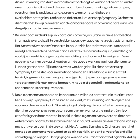
die de uitvoering van deze overeenkomst vertraagt of verhindert. Worden onder
meer maar niet uitsluitend als overmacht beschouwd: staking, natuurrampen,
overstroming, brand, bezetting, extreme weersomstandigheden,
overheidsmaatregelen, technische defecten. Het Antwerp Symphony Orchestra
dient niet het bewijs te leveren van de onvoorzienbare of onvermijdbare aard van
dergelijke situatie van overmacht.
De klant gaat uitdrukkelijk akkoord om correcte, accurate, actuele en volledige
informatie over zichzelf te verstrekken zoals gevraagd op het registratieformulier.
Het Antwerp Symphony Orchestra behoudt zich het recht voor om, wanneer zij
redelijke vermoedens hebben dat de verstrekte informatie onjuist, onvolledig of
voorbijgestreefd is, de gevraagde verrichting te schorsen of te weigeren. Deze
gegevens kunnen bewaard worden om de goede werking van haar diensten te
kunnen garanderen. Zij kunnen tevens worden gebruikt door hat Antwerp
Symphony Orchestra voor marketingdoeleinden. Elke klant die zijn identiteit
bewijst, is gerechtigd om toegang te krijgen tot zijn persoonsgegevens en om
verbeteringen hieraan aan te brengen, mits voorafgaandelijk gedagtekend en
ondertekend schriftelijk verzoek.
Deze algemene voorwaarden beheersen de volledige contractuele relatie tussen
het Antwerp Symphony Orchestra en de klant, met uitsluiting van de algemene
voorwaarden van de klant. Elke wijziging of afwijking hiervan of elke toevoeging
dient het voorwerp van een geschreven overeenkomst uit te maken. De niet-
uitoefening van haar rechten bepaald in deze algemene voorwaarden door het
Antwerp Symphony Orchestra kan niet beschouwd worden als een afstand van zijn
recht dit wel te doen in de toekomst. Het Antwerp Symphony Orchestra heeft het
recht deze algemene voorwaarden op elk ogenblik, en zonder voorafgaandelijke
verwittiging, te wijzigen. De wijzigingen worden van kracht vanaf het ogenblik dat zij