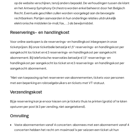
op de website verschijnen, tenzij anders bepaald. De verhoudingen tussen de klant
en het Antwerp Symphony Orchestra worden enkel beheerst door het Belgisch
Recht. Eventuele geschillen zullen worden voorgelegd aan de bevoegde
rechtbanken. Partijen aanvaarden in hun onderlinge relaties uitdrukkelijk
elektronische middelen (e-mail, fax, . . .) als bewijsmiddel.
Reserverings- en handlingkost
Voor online aankopen is de reserverings- en handlingkost inbegrepen in onze
ticketprijzen. Bij onze ticketbalie betaal je €1,5° reserverings- en handlingskost per
aangekocht los ticket en €3 reserverings- en handlingskost per aangekocht
abonnement. Bij telefonische reservaties betaal je €1,5° reserverings- en
handlingskost per aangekocht los ticket en €3 reserverings- en handlingskost per
aangekocht abonnement.
°Niet van toepassing op het reserveren van abonnementen, tickets voor personen
met een beperking en rolstoelgebruikers en tickets met VT-statuut.
Verzendingskost
Bij je reservering kan je ervoor kiezen om je tickets thuis te printen (gratis) of te laten
opsturen per post (€3 per zending, niet aangetekend).
Omruiling
Vaste abonnementen vanaf 4 concerten: abonnees met een abonnement vanaf 4
concerten hebben het recht om maximaal 1x per seizoen een ticket uit hun